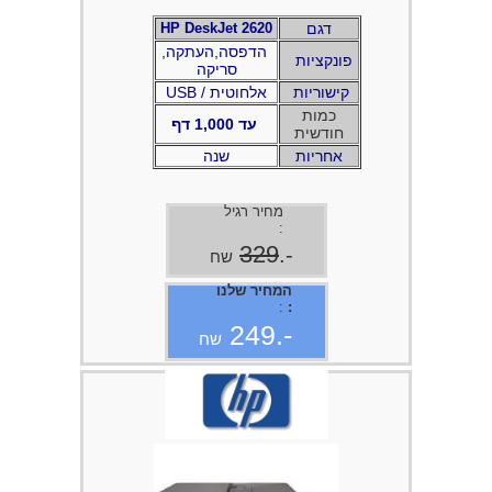
דגם
HP DeskJet 2620
,הדפסה,העתקה
פונקציות
סריקה
קישוריות
USB / אלחוטית
כמות
עד 1,000 דף
חודשית
אחריות
שנה
מחיר רגיל
:
329
-.
שח
המחיר שלנו
:
:
-.249
שח