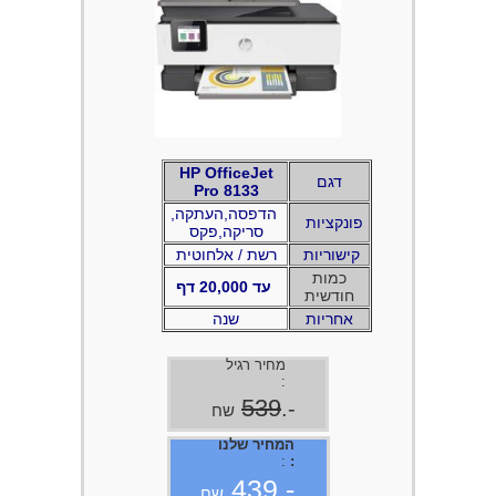
HP OfficeJet
דגם
8133 Pro
,הדפסה,העתקה
פונקציות
סריקה,פקס
קישוריות
רשת / אלחוטית
כמות
עד 20,000 דף
חודשית
אחריות
שנה
מחיר רגיל
:
539
-.
שח
המחיר שלנו
:
:
-.439
שח