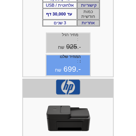
קישוריות
USB / אלחוטית
כמות
עד 30,000 דף
חודשית
אחריות
3 שנים
מחיר רגיל
:
925
-.
שח
המחיר שלנו
:
:
-.699
שח