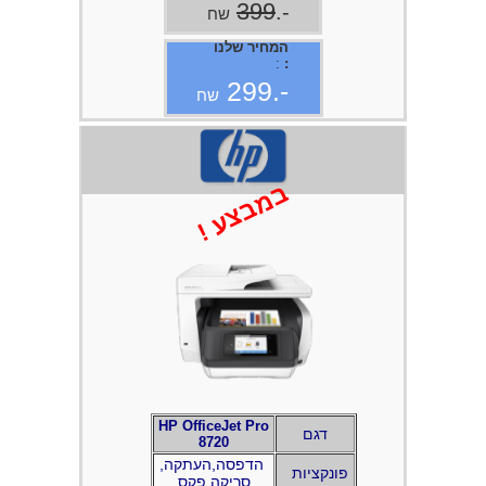
399
-.
שח
המחיר שלנו
:
:
-.299
שח
במבצע !
HP OfficeJet Pro
דגם
8720​
,הדפסה,העתקה
פונקציות
סריקה,פקס