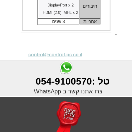
DisplayPort x 2
חיבורים
HDMI (2.0) MHL x 2
אחריות
3 שנים
לקבלת מחיר מעודכן
*
03-5493358
יש ליצור עמנו קשר בטל:
או
control@control-pc.co.il
לשלוח בקשה למייל :
טל :054-9100570
צרו אתנו קשר ב WhatsApp